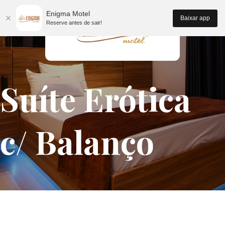
Enigma Motel
Baixar app
Reserve antes de sair!
Suíte Erótica
c/ Balanço